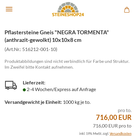
Pflastersteine Gneis "NEGRA TORMENTA"
(anthrazit-gewolkt) 10x10x8 cm
(Art.Nr.:
516212-001-10
)
Produktabbildungen sind nicht verbindlich für Farbe und Struktur.
Im Zweifel bitte Kontakt aufnehmen.
Lieferzeit:
2-4 Wochen/Express auf Anfrage
Versandgewicht je Einheit:
1000
kg je to.
pro to.
716,00 EUR
716,00 EUR pro to
inkl. 19% MwSt. zzgl.
Versandkosten