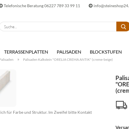
Telefonische Beratung 06227 789 33 99 11
info@steineshop24
E-Ma
TERRASSENPLATTEN
PALISADEN
BLOCKSTUFEN
Pass
»
alisaden
Palisaden Kalkstein "ORELIA CREMA ANTIK" (creme-beige)
Palis
"ORE
(cre
Konto 
Passwo
ch für Farbe und Struktur. Im Zweifel bitte Kontakt
Versan