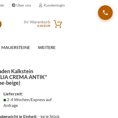
.de
Über uns
Kundenlogin
Ihr Warenkorb
Suche...
0,00 EUR
il
MAUERSTEINE
WEITERE
wort
aden Kalkstein
LIA CREMA ANTIK"
me-beige)
erstellen
rt vergessen?
Lieferzeit:
2-4 Wochen/Express auf
Anfrage
dgewicht je Einheit:
-
kg je Stück