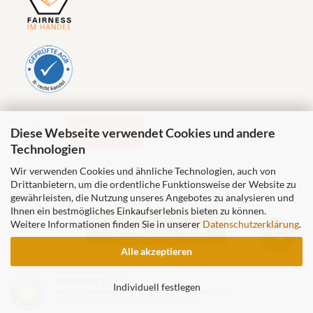
Diese Webseite verwendet Cookies und andere
Technologien
Wir verwenden Cookies und ähnliche Technologien, auch von
Drittanbietern, um die ordentliche Funktionsweise der Website zu
gewährleisten, die Nutzung unseres Angebotes zu analysieren und
Ihnen ein bestmögliches Einkaufserlebnis bieten zu können.
Weitere Informationen finden Sie in unserer
Datenschutzerklärung
.
Vertrag widerrufen
Alle akzeptieren
Steineshop24.de by Natursteinpark Rhein-Neckar GmbH © 2026
SEHR GUT
(5 / 5)
Individuell festlegen
aus
33
Bewertungen bei: google.com, shopvote.de ⓘ
Informationen zur Echtheit der Bewertungen