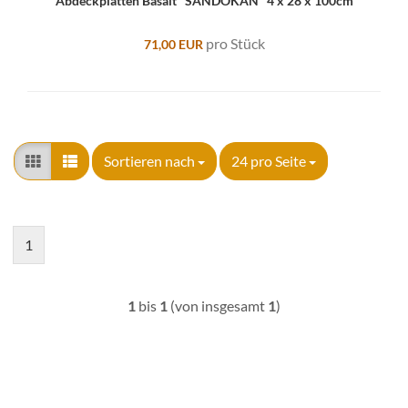
Abdeckplatten Basalt "SANDOKAN" 4 x 28 x 100cm
pro Stück
71,00 EUR
Sortieren nach
pro Seite
Sortieren nach
24 pro Seite
1
1
bis
1
(von insgesamt
1
)