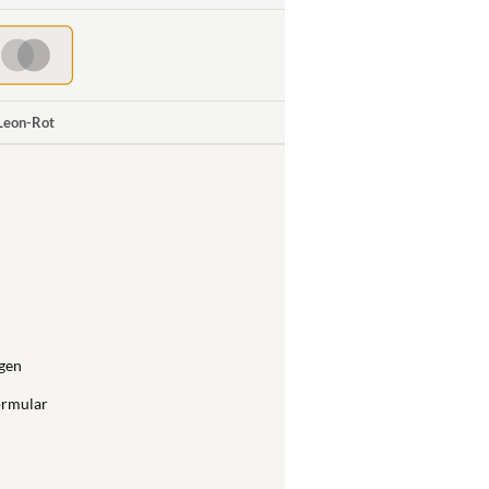
 Leon-Rot
gen
ormular