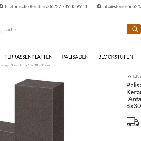
Telefonische Beratung 06227 789 33 99 11
info@steineshop24
E-Ma
TERRASSENPLATTEN
PALISADEN
BLOCKSTUFEN
Pass
nfangs-/Endstück" 8x30x78 cm
(Art.Nr
Pali
Kera
"Anf
Konto 
8x30
Passwo