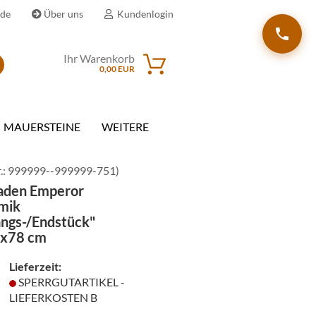
.de
Über uns
Kundenlogin
Ihr Warenkorb
Suche...
0,00 EUR
il
MAUERSTEINE
WEITERE
wort
.:
999999--999999-751
)
saden Emperor
mik
angs-/Endstück"
erstellen
x78 cm
rt vergessen?
Lieferzeit:
SPERRGUTARTIKEL -
LIEFERKOSTEN B