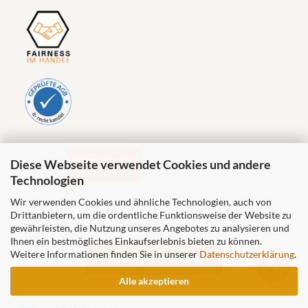
Diese Webseite verwendet Cookies und andere
Technologien
Wir verwenden Cookies und ähnliche Technologien, auch von
Drittanbietern, um die ordentliche Funktionsweise der Website zu
gewährleisten, die Nutzung unseres Angebotes zu analysieren und
Ihnen ein bestmögliches Einkaufserlebnis bieten zu können.
Weitere Informationen finden Sie in unserer
Datenschutzerklärung
.
Vertrag widerrufen
Alle akzeptieren
Steineshop24.de by Natursteinpark Rhein-Neckar GmbH © 2026