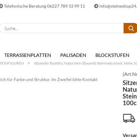
Telefonische Beratung 06227 789 33 99 11
info@steineshop24
E-Ma
TERRASSENPLATTEN
PALISADEN
BLOCKSTUFEN
Pass
»
TEINFIGUREN
Sitzender Buddha, Naturstein (Basanit) Steinmetzarbeit, Höhe 
(Art.Nr
ch für Farbe und Struktur. Im Zweifel bitte Kontakt
Sitz
Natur
Stei
Konto 
100
Passwo
Versan