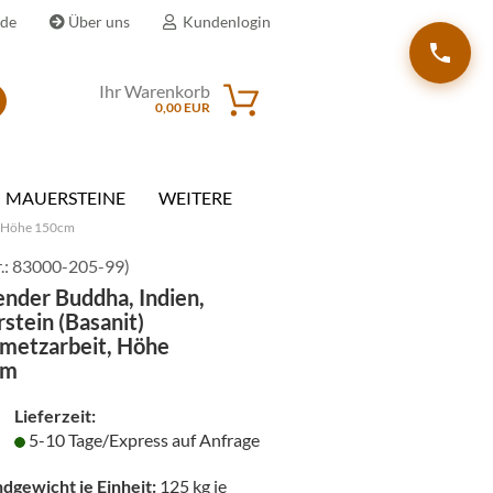
.de
Über uns
Kundenlogin
Ihr Warenkorb
Suche...
0,00 EUR
il
MAUERSTEINE
WEITERE
wort
t, Höhe 150cm
.:
83000-205-99
)
nder Buddha, Indien,
stein (Basanit)
nmetzarbeit, Höhe
erstellen
cm
rt vergessen?
Lieferzeit:
5-10 Tage/Express auf Anfrage
dgewicht je Einheit:
125
kg je