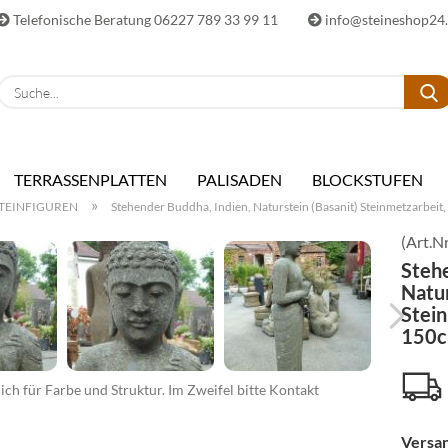
Telefonische Beratung 06227 789 33 99 11
info@steineshop24
E-Ma
TERRASSENPLATTEN
PALISADEN
BLOCKSTUFEN
Pass
»
TEINFIGUREN
Stehender Buddha, Indien, Naturstein (Basanit) Steinmetzarbei
(Art.Nr
Stehe
Natur
Stei
Konto 
150
Passwo
ch für Farbe und Struktur. Im Zweifel bitte Kontakt
Versan