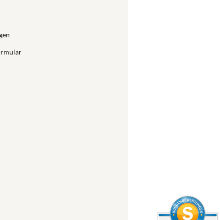
gen
ormular