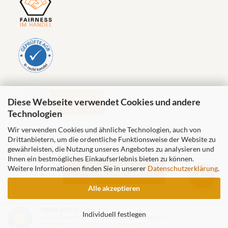
Diese Webseite verwendet Cookies und andere
Technologien
Wir verwenden Cookies und ähnliche Technologien, auch von
Drittanbietern, um die ordentliche Funktionsweise der Website zu
gewährleisten, die Nutzung unseres Angebotes zu analysieren und
Ihnen ein bestmögliches Einkaufserlebnis bieten zu können.
Weitere Informationen finden Sie in unserer
Datenschutzerklärung
.
Vertrag widerrufen
Alle akzeptieren
Steineshop24.de by Natursteinpark Rhein-Neckar GmbH © 2026
SEHR GUT
(5 / 5)
Individuell festlegen
aus
33
Bewertungen bei: google.com, shopvote.de ⓘ
Informationen zur Echtheit der Bewertungen