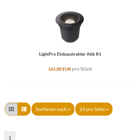
LightPro Einbaustrahler Atik R1
pro Stück
165,00 EUR
Sortieren nach
pro Seite
Sortieren nach
24 pro Seite
1