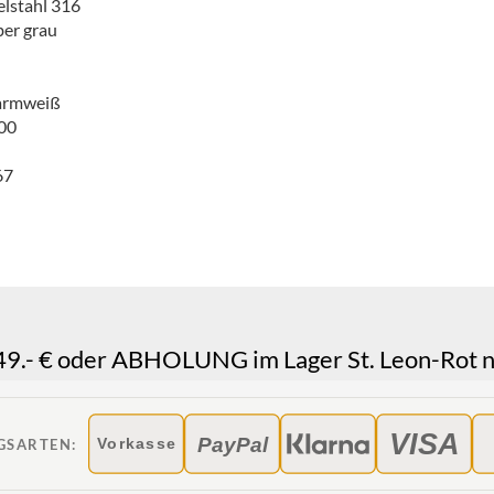
elstahl 316
ber grau
rmweiß
00
67
.- € oder ABHOLUNG im Lager St. Leon-Rot n
VISA
PayPal
GSARTEN:
Vorkasse