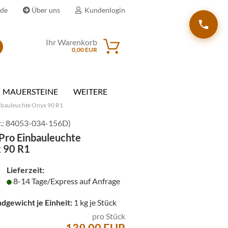
.de
Über uns
Kundenlogin
Ihr Warenkorb
Suche...
0,00 EUR
il
MAUERSTEINE
WEITERE
wort
nbauleuchte Onyx 90 R1
.:
84053-034-156D
)
Pro Einbauleuchte
 90 R1
erstellen
Lieferzeit:
rt vergessen?
8-14 Tage/Express auf Anfrage
dgewicht je Einheit:
1
kg je Stück
pro Stück