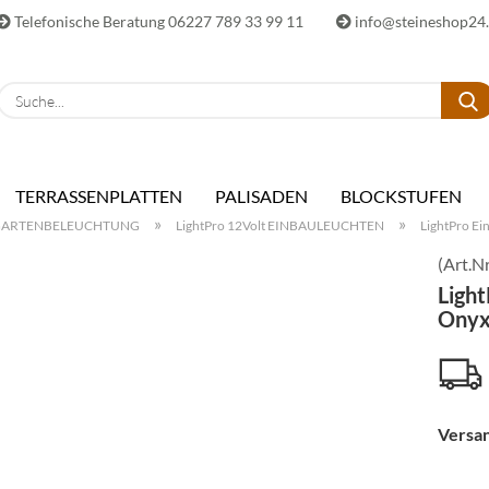
Telefonische Beratung 06227 789 33 99 11
info@steineshop24
E-Ma
TERRASSENPLATTEN
PALISADEN
BLOCKSTUFEN
Pass
»
»
ARTENBELEUCHTUNG
LightPro 12Volt EINBAULEUCHTEN
LightPro Ei
(Art.Nr
Light
Onyx
Konto 
Passwo
Versan