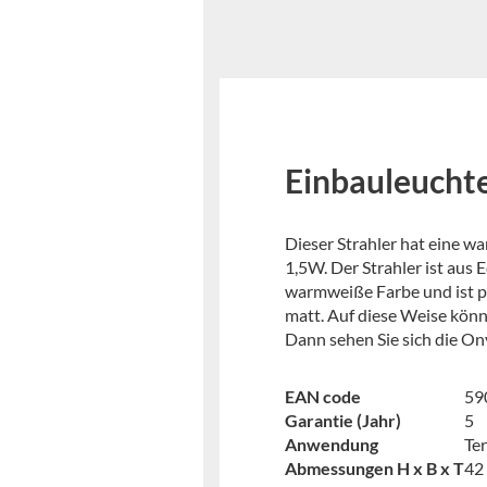
Einbauleuch
Dieser Strahler hat eine w
1,5W. Der Strahler ist aus
warmweiße Farbe und ist pe
matt. Auf diese Weise könne
Dann sehen Sie sich die On
EAN code
59
Garantie (Jahr)
5
Anwendung
Ter
Abmessungen H x B x T
42