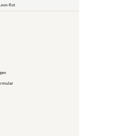
 Leon-Rot
gen
ormular