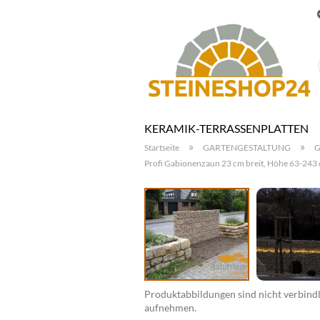
KERAMIK-TERRASSENPLATTEN
»
»
Startseite
GARTENGESTALTUNG
G
Profi Gabionenzaun 23 cm breit, Höhe 63-243
Produktabbildungen sind nicht verbindli
aufnehmen.