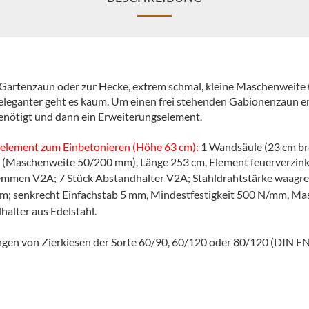
 Gartenzaun oder zur Hecke, extrem schmal, kleine Maschenweite 
nd eleganter geht es kaum. Um einen frei stehenden Gabionenzaun e
enötigt und dann ein Erweiterungselement.
element zum Einbetonieren (Höhe 63 cm):
1 Wandsäule (23 cm br
n (Maschenweite 50/200 mm), Länge 253 cm, Element feuerverzin
lemmen V2A; 7 Stück Abstandhalter V2A;
Stahldrahtstärke waagre
m; senkrecht Einfachstab 5 mm, Mindestfestigkeit 500 N/mm, M
alter aus Edelstahl.
ngen von Zierkiesen der Sorte 60/90, 60/120 oder 80/120 (DIN EN