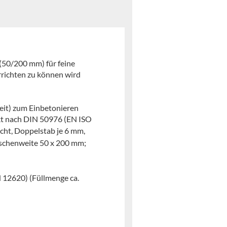
(50/200 mm) für feine
rrichten zu können wird
eit) zum Einbetonieren
kt nach DIN 50976 (EN ISO
cht, Doppelstab je 6 mm,
aschenweite 50 x 200 mm;
 12620) (Füllmenge ca.