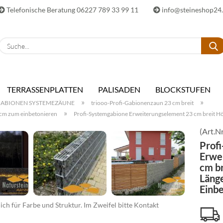
Telefonische Beratung 06227 789 33 99 11
info@steineshop24
E-Ma
TERRASSENPLATTEN
PALISADEN
BLOCKSTUFEN
Pass
»
»
ABIONEN SYSTEMEZÄUNE
triooo-Profi-Gabionenzaun 23 cm breit
»
 cm zum einbetonieren
Profi-Systemgabione Erweiterungselement 23 cm breit H
(Art.Nr
Prof
Erwe
Konto 
cm b
Passwo
Läng
Einb
ch für Farbe und Struktur. Im Zweifel bitte Kontakt