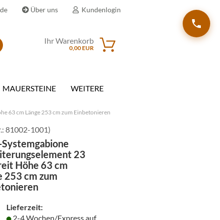
.de
Über uns
Kundenlogin
Ihr Warenkorb
Suche...
0,00 EUR
il
MAUERSTEINE
WEITERE
wort
öhe 63 cm Länge 253 cm zum Einbetonieren
.:
81002-1001
)
i-Systemgabione
iterungselement 23
erstellen
reit Höhe 63 cm
rt vergessen?
e 253 cm zum
etonieren
Lieferzeit:
2-4 Wochen/Express auf