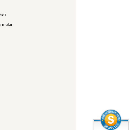
gen
ormular